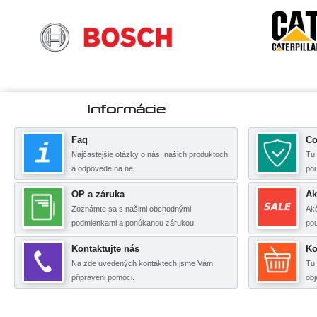
Informácie
Faq
Co
Najčastejšie otázky o nás, našich produktoch
Tu 
a odpovede na ne.
po
OP a záruka
Ak
Zoznámte sa s našimi obchodnými
Akč
podmienkami a ponúkanou zárukou.
pou
Kontaktujte nás
Ko
Na zde uvedených kontaktech jsme Vám
Tu 
připraveni pomoci.
obj