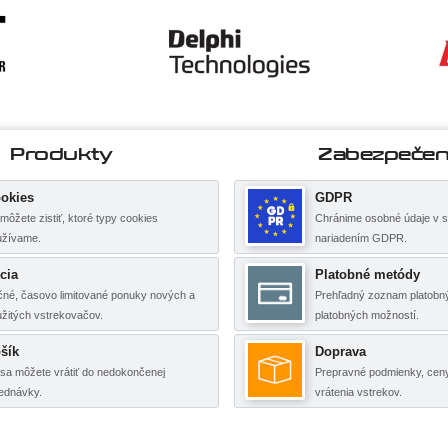
Produkty
Zabezpečen
okies
GDPR
môžete zistiť, ktoré typy cookies
Chránime osobné údaje v s
užívame.
nariadením GDPR.
cia
Platobné metódy
né, časovo limitované ponuky nových a
Prehľadný zoznam platobný
žitých vstrekovačov.
platobných možností.
šík
Doprava
sa môžete vrátiť do nedokončenej
Prepravné podmienky, cen
ednávky.
vrátenia vstrekov.