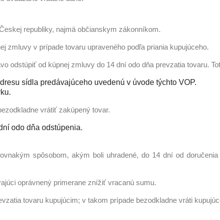
 Českej republiky, najmä občianskym zákonníkom.
ej zmluvy v prípade tovaru upraveného podľa priania kupujúceho.
o odstúpiť od kúpnej zmluvy do 14 dní odo dňa prevzatia tovaru. To
dresu sídla predávajúceho uvedenú v úvode týchto VOP.
vku.
ezodkladne vrátiť zakúpený tovar.
dní odo dňa odstúpenia.
y rovnakým spôsobom, akým boli uhradené, do 14 dní od doručenia
vajúci oprávnený primerane znížiť vracanú sumu.
vzatia tovaru kupujúcim; v takom prípade bezodkladne vráti kupujúc