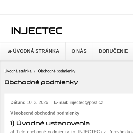
ÚVODNÁ STRÁNKA
O NÁS
DORUČENIE
Úvodná stránka
Obchodné podmienky
Obchodné podmienky
Dátum:
10. 2. 2026 |
E-mail:
injectec@post.cz
Všeobecné obchodné podmienky
1) Úvodné ustanovenia
a)
Tieto obchodné podmienky i.o. INJECTEC.cz (prevádzkova