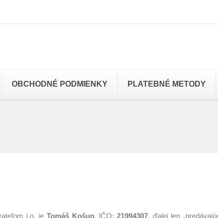
OBCHODNÉ PODMIENKY
PLATEBNÉ METODY
teľom i.o. je
Tomáš Košun
, IČO:
21994307
, ďalej len „predávaj