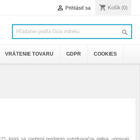
shopping_cart

Košík
(0)
Prihlásiť sa

VRÁTENIE TOVARU
GDPR
COOKIES
úci“), ktorý sa zaoberá predajom vstrekovačov paliva, upravujú