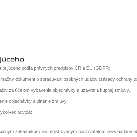
ujúceho
 kupujúceho podľa právnych predpisov ČR a EÚ (GDPR).
nformačný dokument o spracúvaní osobných údajov (zásady ochrany o
jov za účelom vybavenia objednávky a uzavretia kúpnej zmluvy.
enie objednávky a plnenie zmluvy.
ykoľvek odvolať.
ciálnym zákazníkom ani registrovaným používateľom nevyžiadané 