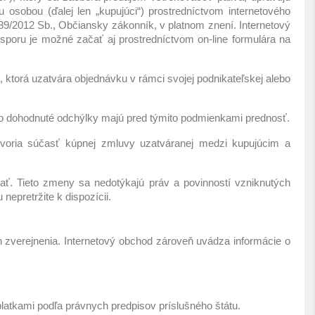
osobou (ďalej len „kupujúci“) prostredníctvom internetového
89/2012 Sb., Občiansky zákonník, v platnom znení. Internetový
 sporu je možné začať aj prostredníctvom on-line formulára na
ktorá uzatvára objednávku v rámci svojej podnikateľskej alebo
o dohodnuté odchýlky majú pred týmito podmienkami prednosť.
oria súčasť kúpnej zmluvy uzatváranej medzi kupujúcim a
ť. Tieto zmeny sa nedotýkajú práv a povinností vzniknutých
epretržite k dispozícii.
 zverejnenia. Internetový obchod zároveň uvádza informácie o
atkami podľa právnych predpisov príslušného štátu.