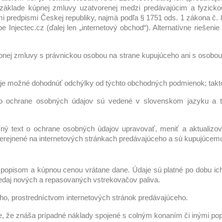
áklade kúpnej zmluvy uzatvorenej medzi predávajúcim a fyzickou 
mi predpismi Českej republiky, najmä podľa § 1751 ods. 1 zákona č. 
njectec.cz (ďalej len „internetový obchod“). Alternatívne riešenie
ej zmluvy s právnickou osobou na strane kupujúceho ani s osobou, 
 je možné dohodnúť odchýlky od týchto obchodných podmienok; takt
 ochrane osobných údajov sú vedené v slovenskom jazyku a tv
ý text o ochrane osobných údajov upravovať, meniť a aktualizova
ejnené na internetových stránkach predávajúceho a sú kupujúcemu n
popisom a kúpnou cenou vrátane dane. Údaje sú platné po dobu ich
redaj nových a repasovaných vstrekovačov paliva.
, prostredníctvom internetových stránok predávajúceho.
 že znáša prípadné náklady spojené s colným konaním či inými popl