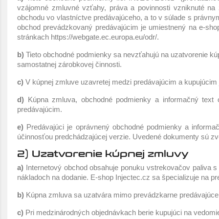
vzájomné zmluvné vzťahy, práva a povinnosti vzniknuté na z
obchodu vo vlastníctve predávajúceho, a to v súlade s právny
obchod prevádzkovaný predávajúcim je umiestnený na e-shope I
stránkach https://webgate.ec.europa.eu/odr/.
b)
Tieto obchodné podmienky sa nevzťahujú na uzatvorenie kúpn
samostatnej zárobkovej činnosti.
c)
V kúpnej zmluve uzavretej medzi predávajúcim a kupujúcim
d)
Kúpna zmluva, obchodné podmienky a informačný text o
predávajúcim.
e)
Predávajúci je oprávnený obchodné podmienky a informačn
účinnosťou predchádzajúcej verzie. Uvedené dokumenty sú zver
2) Uzatvorenie kúpnej zmluvy
a)
Internetový obchod obsahuje ponuku vstrekovačov paliva s 
nákladoch na dodanie. E-shop Injectec.cz sa špecializuje na p
b)
Kúpna zmluva sa uzatvára mimo prevádzkarne predávajúceho
c)
Pri medzinárodných objednávkach berie kupujúci na vedomie,