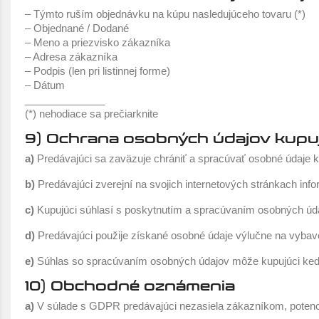
– Týmto ruším objednávku na kúpu nasledujúceho tovaru (*)
– Objednané / Dodané
– Meno a priezvisko zákazníka
– Adresa zákazníka
– Podpis (len pri listinnej forme)
– Dátum
______________
(*) nehodiace sa prečiarknite
9) Ochrana osobných údajov kup
a)
Predávajúci sa zaväzuje chrániť a spracúvať osobné údaje
b)
Predávajúci zverejní na svojich internetových stránkach i
c)
Kupujúci súhlasí s poskytnutím a spracúvaním osobných úda
d)
Predávajúci použije získané osobné údaje výlučne na vybav
e)
Súhlas so spracúvaním osobných údajov môže kupujúci ked
10) Obchodné oznámenia
a)
V súlade s GDPR predávajúci nezasiela zákazníkom, poten