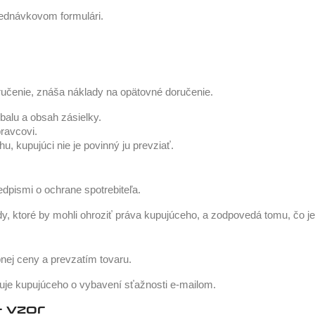
jednávkovom formulári.
učenie, znáša náklady na opätovné doručenie.
balu a obsah zásielky.
ravcovi.
 kupujúci nie je povinný ju prevziať.
dpismi o ochrane spotrebiteľa.
y, ktoré by mohli ohroziť práva kupujúceho, a zodpovedá tomu, čo j
nej ceny a prevzatím tovaru.
muje kupujúceho o vybavení sťažnosti e-mailom.
– vzor