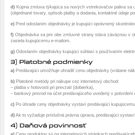
d)
Kúpna zmluva týkajúca sa nových vstrekovačov paliva sa uz
(objednané tovary, spôsob platby a dodania, kontaktné údaje p
e)
Pred odoslaním objednávky je kupujúci oprávnený skontrolov
f)
Objednávka sa pre obe zmluvné strany stáva záväznou v okam
zasiela kupujúcemu e-mailom.
g)
Odoslaním objednávky kupujúci súhlasí s používaním elektro
3) Platobné podmienky
a)
Predávajúci umožňuje uhradiť cenu objednávky (vrátane nák
b)
Platobné metódy pri nákupe cez internetový obchod:
– platba v hotovosti pri prevzatí (dobierka),
– bankový prevod na účet predávajúceho uvedený v potvrdení 
c)
Po úhrade ceny objednávky vystaví predávajúci kupujúcemu
d)
Ak to vyžaduje príslušná právna úprava, predávajúci vystaví 
4) Daňová povinnosť
a)
Ceny produktov sú na internetových stránkach predávajúce