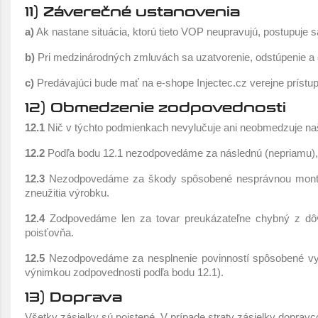
11) Záverečné ustanovenia
a)
Ak nastane situácia, ktorú tieto VOP neupravujú, postupuje 
b)
Pri medzinárodných zmluvách sa uzatvorenie, odstúpenie a 
c)
Predávajúci bude mať na e-shope Injectec.cz verejne príst
12) Obmedzenie zodpovednosti
12.1
Nič v týchto podmienkach nevylučuje ani neobmedzuje na
12.2
Podľa bodu 12.1 nezodpovedáme za následnú (nepriamu), zvl
12.3
Nezodpovedáme za škody spôsobené nesprávnou montážou
zneužitia výrobku.
12.4
Zodpovedáme len za tovar preukázateľne chybný z dôvod
poisťovňa.
12.5
Nezodpovedáme za nesplnenie povinností spôsobené vyšš
výnimkou zodpovednosti podľa bodu 12.1).
13) Doprava
Všetky zásielky sú poistené. V prípade straty zásielky doprav