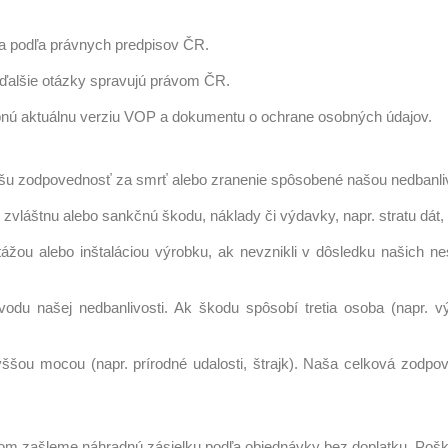
sa podľa právnych predpisov ČR.
ďalšie otázky spravujú právom ČR.
upnú aktuálnu verziu VOP a dokumentu o ochrane osobných údajov.
šu zodpovednosť za smrť alebo zranenie spôsobené našou nedbanli
áštnu alebo sankčnú škodu, náklady či výdavky, napr. stratu dát, zi
 alebo inštaláciou výrobku, ak nevznikli v dôsledku našich ne
u našej nedbanlivosti. Ak škodu spôsobí tretia osoba (napr. vý
ou mocou (napr. prírodné udalosti, štrajk). Naša celková zodpov
com zašleme náhradnú zásielku podľa objednávky bez doplatku. Poško