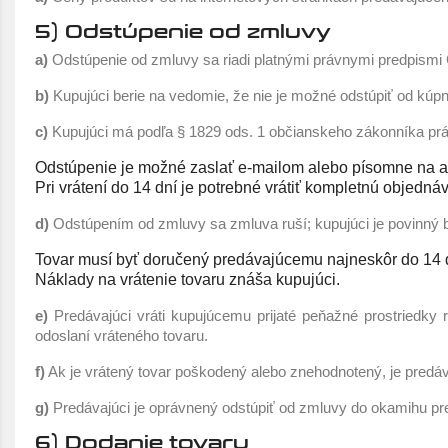
5) Odstúpenie od zmluvy
a)
Odstúpenie od zmluvy sa riadi platnými právnymi predpismi
b)
Kupujúci berie na vedomie, že nie je možné odstúpiť od kúpn
c)
Kupujúci má podľa § 1829 ods. 1 občianskeho zákonníka práv
Odstúpenie je možné zaslať e-mailom alebo písomne na a
Pri vrátení do 14 dní je potrebné vrátiť kompletnú objedná
d)
Odstúpením od zmluvy sa zmluva ruší; kupujúci je povinný b
Tovar musí byť doručený predávajúcemu najneskôr do 14 
Náklady na vrátenie tovaru znáša kupujúci.
e)
Predávajúci vráti kupujúcemu prijaté peňažné prostriedk
odoslaní vráteného tovaru.
f)
Ak je vrátený tovar poškodený alebo znehodnotený, je predá
g)
Predávajúci je oprávnený odstúpiť od zmluvy do okamihu pre
6) Dodanie tovaru