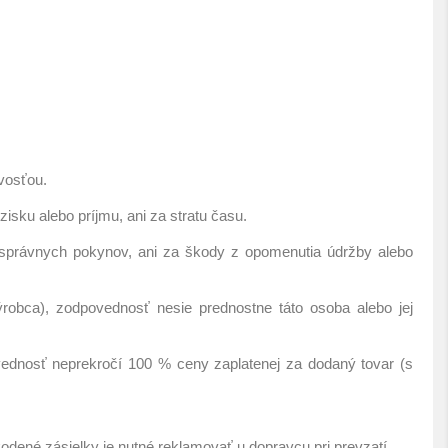
vosťou.
sku alebo príjmu, ani za stratu času.
správnych pokynov, ani za škody z opomenutia údržby alebo
robca), zodpovednosť nesie prednostne táto osoba alebo jej
ednosť neprekročí 100 % ceny zaplatenej za dodaný tovar (s
dené zásielky je nutné reklamovať u dopravcu pri prevzatí.