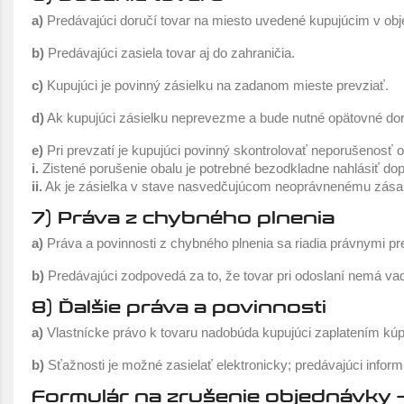
a)
Predávajúci doručí tovar na miesto uvedené kupujúcim v ob
b)
Predávajúci zasiela tovar aj do zahraničia.
c)
Kupujúci je povinný zásielku na zadanom mieste prevziať.
d)
Ak kupujúci zásielku neprevezme a bude nutné opätovné dor
e)
Pri prevzatí je kupujúci povinný skontrolovať neporušenosť o
i.
Zistené porušenie obalu je potrebné bezodkladne nahlásiť dop
ii.
Ak je zásielka v stave nasvedčujúcom neoprávnenému zásahu,
7) Práva z chybného plnenia
a)
Práva a povinnosti z chybného plnenia sa riadia právnymi pre
b)
Predávajúci zodpovedá za to, že tovar pri odoslaní nemá vad
8) Ďalšie práva a povinnosti
a)
Vlastnícke právo k tovaru nadobúda kupujúci zaplatením kúp
b)
Sťažnosti je možné zasielať elektronicky; predávajúci infor
Formulár na zrušenie objednávky 