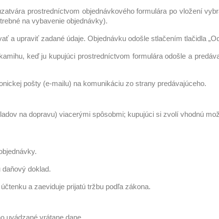
atvára prostredníctvom objednávkového formulára po vložení vybran
otrebné na vybavenie objednávky).
ať a upraviť zadané údaje. Objednávku odošle stlačením tlačidla „
ihu, keď ju kupujúci prostredníctvom formulára odošle a predávajúc
nickej pošty (e-mailu) na komunikáciu zo strany predávajúceho.
ladov na dopravu) viacerými spôsobmi; kupujúci si zvolí vhodnú mo
objednávky.
 daňový doklad.
účtenku a zaeviduje prijatú tržbu podľa zákona.
ho uvádzané vrátane dane.