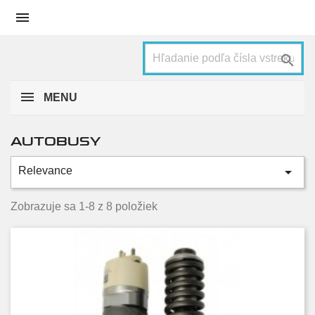


MENU
AUTOBUSY

Relevance
Kategórie
Hyundai
5
Zobrazuje sa 1-8 z 8 položiek
Mitsubishi Fuso
2
Stav
Nové
8