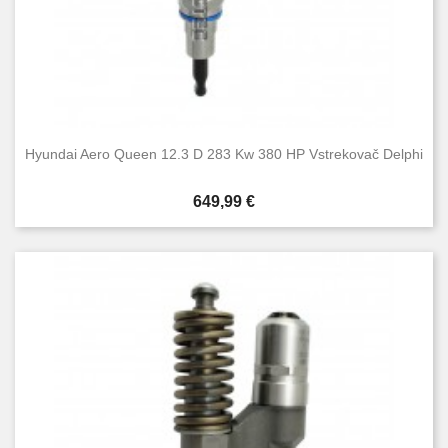
Hyundai Aero Queen 12.3 D 283 Kw 380 HP Vstrekovač Delphi
Cena
649,99 €