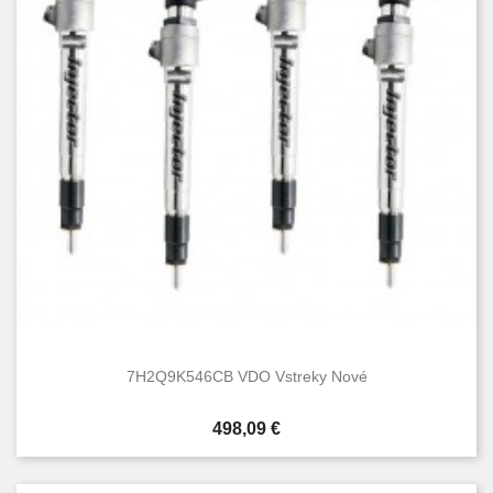
7H2Q9K546CB VDO Vstreky Nové
Cena
498,09 €