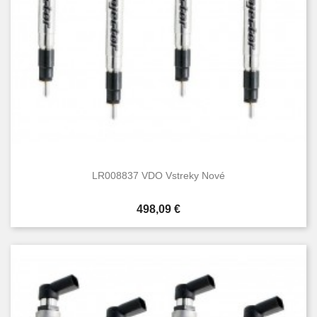
LR008837 VDO Vstreky Nové
Cena
498,09 €