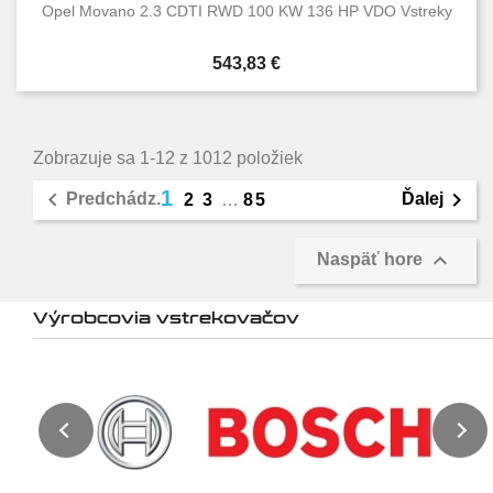
Opel Movano 2.3 CDTI RWD 100 KW 136 HP VDO Vstreky
Cena
543,83 €
Zobrazuje sa 1-12 z 1012 položiek
1


Predchádz.
Ďalej
2
3
…
85

Naspäť hore
Výrobcovia vstrekovačov