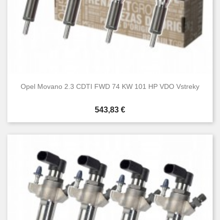
Opel Movano 2.3 CDTI FWD 74 KW 101 HP VDO Vstreky
Cena
543,83 €