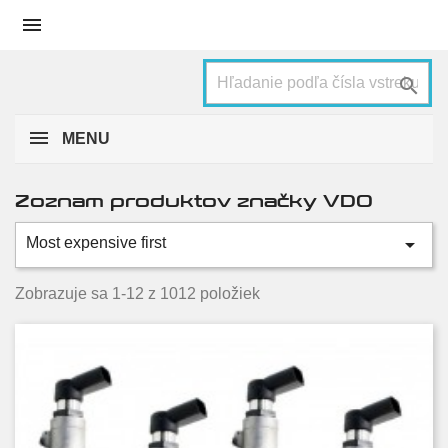


MENU
Zoznam produktov značky VDO

Most expensive first
Kategórie
Automotive
610
Zobrazuje sa 1-12 z 1012 položiek
Price
€
€