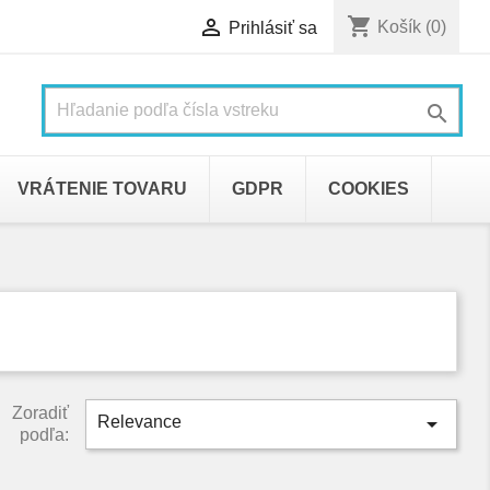
shopping_cart

Košík
(0)
Prihlásiť sa

VRÁTENIE TOVARU
GDPR
COOKIES
Zoradiť

Relevance
podľa: