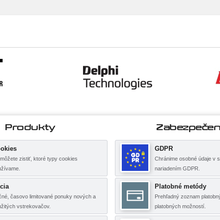
Produkty
Zabezpečen
okies
GDPR
môžete zistiť, ktoré typy cookies
Chránime osobné údaje v s
užívame.
nariadením GDPR.
cia
Platobné metódy
né, časovo limitované ponuky nových a
Prehľadný zoznam platobný
žitých vstrekovačov.
platobných možností.