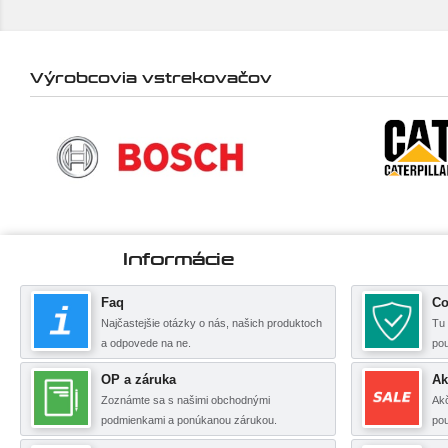
Výrobcovia vstrekovačov
Informácie
Faq
Co
Najčastejšie otázky o nás, našich produktoch
Tu 
a odpovede na ne.
po
OP a záruka
Ak
Zoznámte sa s našimi obchodnými
Akč
podmienkami a ponúkanou zárukou.
pou