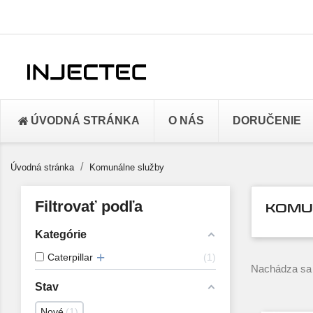
ÚVODNÁ STRÁNKA
O NÁS
DORUČENIE
Úvodná stránka
Komunálne služby
Filtrovať podľa
KOMU
Kategórie
Caterpillar
1
Nachádza sa t
Stav
Nové
1