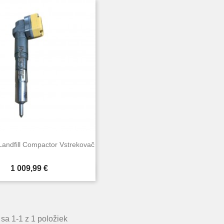
 Landfill Compactor Vstrekovač
Cena
1 009,99 €

Rýchly náhľad
sa 1-1 z 1 položiek