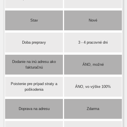
Stav
Nové
Doba prepravy
3 - 4 pracovné dni
Dodanie na inú adresu ako
ÁNO, možné
fakturačnú
Poistenie pre prípad straty a
ÁNO, vo výške 100%
poškodenia
Doprava na adresu
Zdarma