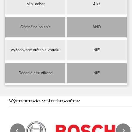
Min. odber
4 ks
Originálne balenie
ÁNO
Vyžadované vrátenie vstreku
NIE
Dodanie cez víkend
NIE
Výrobcovia vstrekovačov