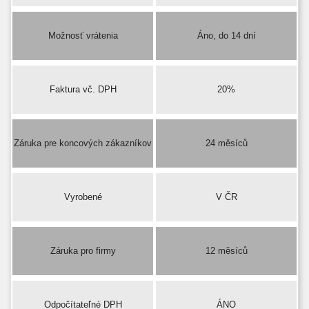
Možnosť vrátenia
Áno, do 14 dní
Faktura vč. DPH
20%
Záruka pre koncových zákazníkov
24 měsíců
Vyrobené
V ČR
Záruka pro firmy
12 měsíců
Odpočítateľné DPH
ÁNO