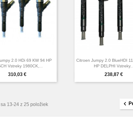
Jumpy 2.0 HDi 69 KW 94 HP
Citroen Jumpy 2.0 BlueHDI 1
CH Vstreky 1980CK,...
HP DELPHI Vstreky..
Cena
Cena
310,03 €
238,87 €


Rýchly náhľad
Rýchly náhľa

P
sa 13-24 z 25 položiek