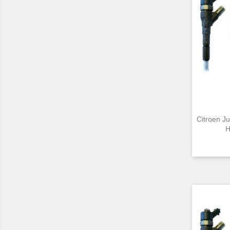
Citroen J
H