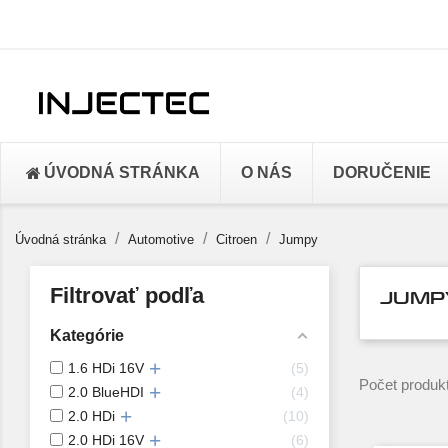
ÚVODNÁ STRÁNKA
O NÁS
DORUČENIE
Úvodná stránka
Automotive
Citroen
Jumpy
Filtrovať podľa
JUMP
Kategórie
1.6 HDi 16V
5
Počet produk
2.0 BlueHDI
4
2.0 HDi
10
2.0 HDi 16V
6