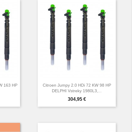
KW 163 HP
Citroen Jumpy 2.0 HDi 72 KW 98 HP
DELPHI Vstreky 1980L3,...
Cena
304,95 €

d
Rýchly náhľad