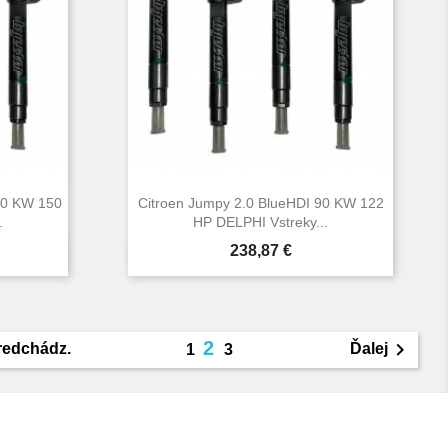
10 KW 150
Citroen Jumpy 2.0 BlueHDI 90 KW 122
.
HP DELPHI Vstreky...
Cena
238,87 €

d
Rýchly náhľad
2

redchádz.
Ďalej
1
3