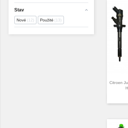
Stav
Nové
12
Použité
13
Citroen J
H