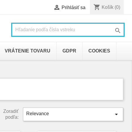
shopping_cart

Košík
(0)
Prihlásiť sa

VRÁTENIE TOVARU
GDPR
COOKIES
Zoradiť

Relevance
podľa: