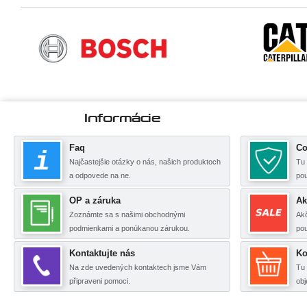
Informácie
Faq
Co
Najčastejšie otázky o nás, našich produktoch
Tu 
a odpovede na ne.
po
OP a záruka
Ak
Zoznámte sa s našimi obchodnými
Akč
podmienkami a ponúkanou zárukou.
pou
Kontaktujte nás
Ko
Na zde uvedených kontaktech jsme Vám
Tu 
připraveni pomoci.
obj