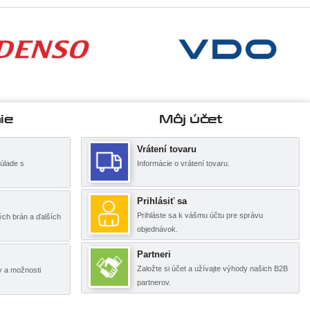
ie
Môj účet
Vrátení tovaru
úlade s
Informácie o vrátení tovaru.
Prihlásiť sa
Prihláste sa k vášmu účtu pre správu
ch brán a ďalších
objednávok.
Partneri
Založte si účet a užívajte výhody našich B2B
y a možnosti
partnerov.