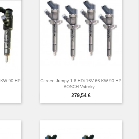
6 KW 90 HP
Citroen Jumpy 1.6 HDi 16V 66 KW 90 HP
BOSCH Vstreky...
Cena
279,54 €

d
Rýchly náhľad