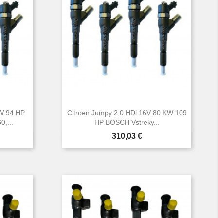
KW 94 HP
Citroen Jumpy 2.0 HDi 16V 80 KW 109
,...
HP BOSCH Vstreky...
Cena
310,03 €

d
Rýchly náhľad