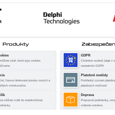
Produkty
Zabezpečen
okies
GDPR
môžete zistiť, ktoré typy cookies
Chránime osobné údaje v s
užívame.
nariadením GDPR.
cia
Platobné metódy
né, časovo limitované ponuky nových a
Prehľadný zoznam platobný
žitých vstrekovačov.
platobných možností.
šík
Doprava
sa môžete vrátiť do nedokončenej
Prepravné podmienky, cen
ednávky.
vrátenia vstrekov.