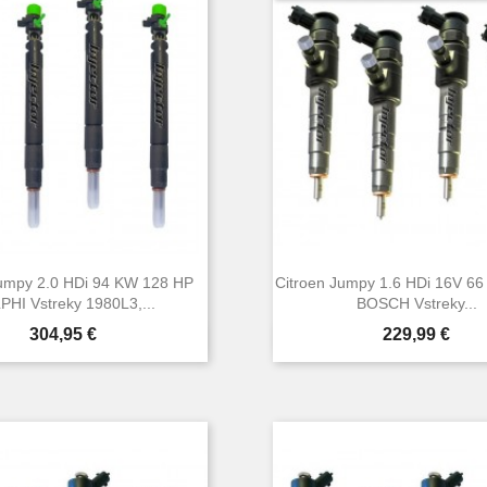
Jumpy 2.0 HDi 94 KW 128 HP
Citroen Jumpy 1.6 HDi 16V 6
PHI Vstreky 1980L3,...
BOSCH Vstreky...
Cena
Cena
304,95 €
229,99 €


Rýchly náhľad
Rýchly náhľa