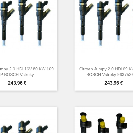
umpy 2.0 HDi 16V 80 KW 109
Citroen Jumpy 2.0 HDi 69 
P BOSCH Vstreky...
BOSCH Vstreky 96375360
Cena
Cena
243,96 €
243,96 €


Rýchly náhľad
Rýchly náhľa