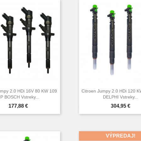
umpy 2.0 HDi 16V 80 KW 109
Citroen Jumpy 2.0 HDi 120 
P BOSCH Vstreky...
DELPHI Vstreky...
Cena
Cena
177,88 €
304,95 €


Rýchly náhľad
Rýchly náhľa
VÝPREDAJ!