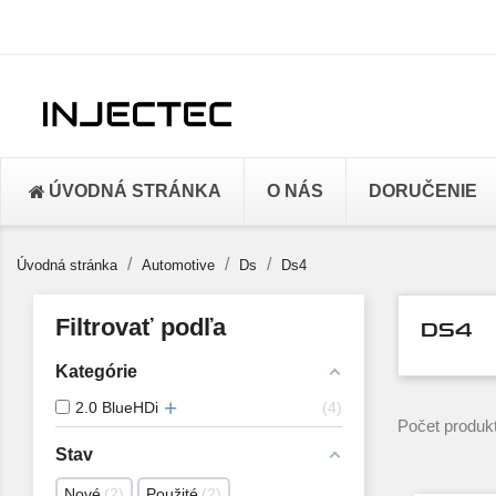
ÚVODNÁ STRÁNKA
O NÁS
DORUČENIE
Úvodná stránka
Automotive
Ds
Ds4
Filtrovať podľa
DS4
Kategórie
2.0 BlueHDi
4
Počet produkt
Stav
Nové
2
Použité
2