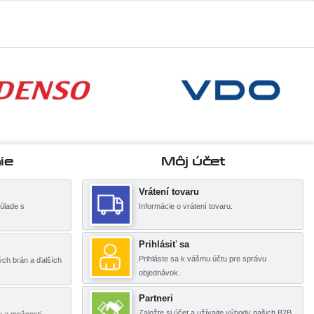
ie
Môj účet
Vrátení tovaru
úlade s
Informácie o vrátení tovaru.
Prihlásiť sa
Prihláste sa k vášmu účtu pre správu
ch brán a ďalších
objednávok.
Partneri
Založte si účet a užívajte výhody našich B2B
y a možnosti