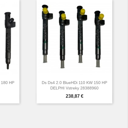
 180 HP
Ds Ds4 2.0 BlueHDi 110 KW 150 HP
DELPHI Vstreky 28388960
Cena
238,87 €

d
Rýchly náhľad