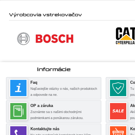
Výrobcovia vstrekovačov
Informácie
Faq
Co
Najčastejšie otázky o nás, našich produktoch
Tu 
a odpovede na ne.
po
OP a záruka
Ak
Zoznámte sa s našimi obchodnými
Akč
podmienkami a ponúkanou zárukou.
pou
Kontaktujte nás
Ko
Na zde uvedených kontaktech jsme Vám
Tu 