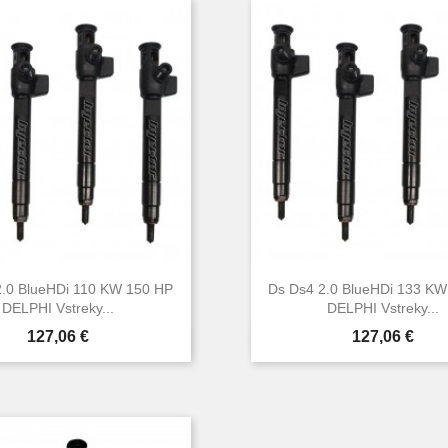
2.0 BlueHDi 110 KW 150 HP
Ds Ds4 2.0 BlueHDi 133 KW
DELPHI Vstreky...
DELPHI Vstreky...
Cena
Cena
127,06 €
127,06 €


Rýchly náhľad
Rýchly náhľa