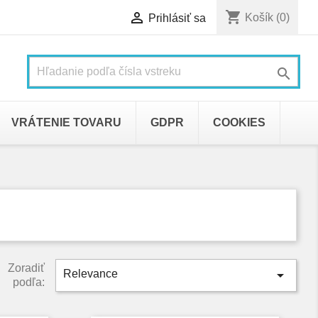
shopping_cart

Košík
(0)
Prihlásiť sa

VRÁTENIE TOVARU
GDPR
COOKIES
Zoradiť

Relevance
podľa: