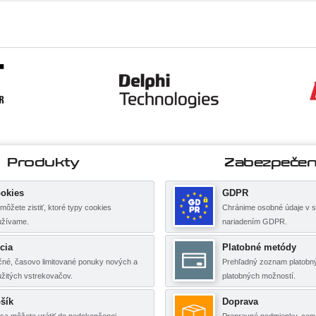
Produkty
Zabezpečen
okies
GDPR
môžete zistiť, ktoré typy cookies
Chránime osobné údaje v s
užívame.
nariadením GDPR.
cia
Platobné metódy
né, časovo limitované ponuky nových a
Prehľadný zoznam platobný
žitých vstrekovačov.
platobných možností.
šík
Doprava
sa môžete vrátiť do nedokončenej
Prepravné podmienky, cen