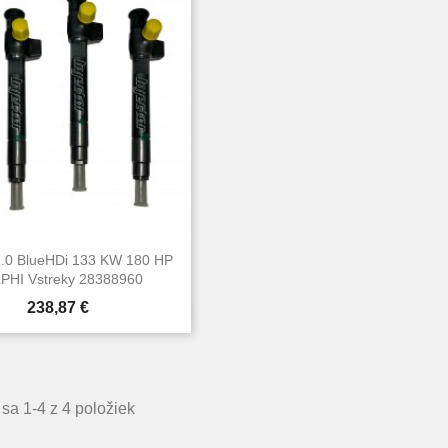
2.0 BlueHDi 133 KW 180 HP
PHI Vstreky 28388960
Cena
238,87 €

Rýchly náhľad
sa 1-4 z 4 položiek