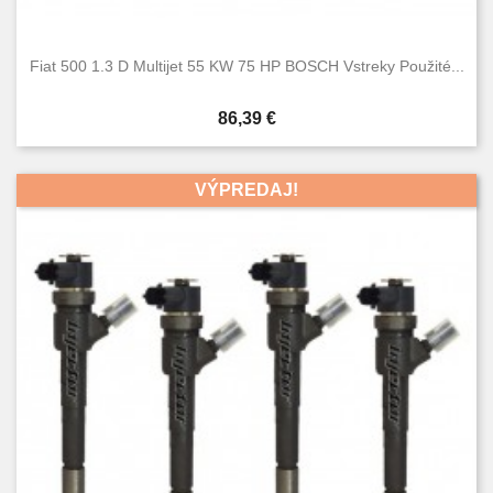
Fiat 500 1.3 D Multijet 55 KW 75 HP BOSCH Vstreky Použité...
Cena
86,39 €
VÝPREDAJ!