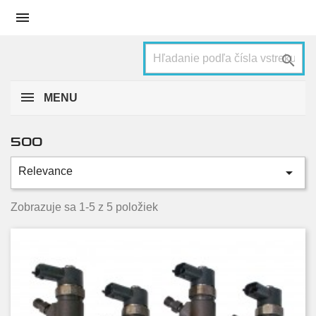


MENU
500

Relevance
Kategórie
1.3 D Multijet
5
Zobrazuje sa 1-5 z 5 položiek
Stav
Nové
2
Použité
3