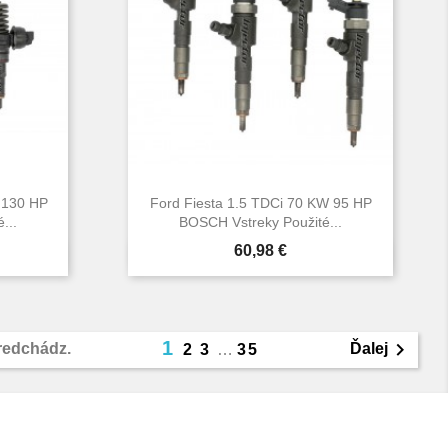
 130 HP
Ford Fiesta 1.5 TDCi 70 KW 95 HP
...
BOSCH Vstreky Použité...
Cena
60,98 €

d
Rýchly náhľad
1

redchádz.
Ďalej
2
3
…
35