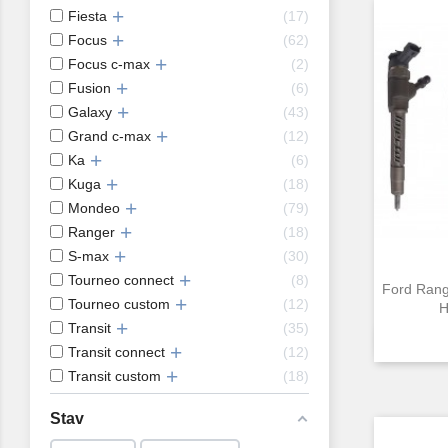
Fiesta
17
Focus
62
Focus c-max
2
Fusion
6
Galaxy
43
Grand c-max
12
Ka
6
Kuga
18
Mondeo
79
Ranger
18
S-max
30
Tourneo connect
8
Ford Rang
Tourneo custom
12
H
Transit
35
Transit connect
12
Transit custom
18
Stav