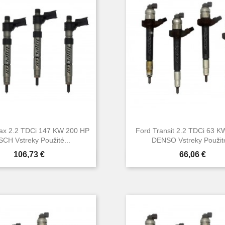
ax 2.2 TDCi 147 KW 200 HP
Ford Transit 2.2 TDCi 63 
CH Vstreky Použité...
DENSO Vstreky Použité
Cena
Cena
106,73 €
66,06 €


Rýchly náhľad
Rýchly náhľa