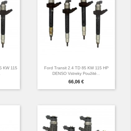
85 KW 115
Ford Transit 2.4 TD 85 KW 115 HP
.
DENSO Vstreky Použité...
Cena
66,06 €

d
Rýchly náhľad