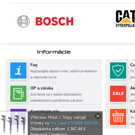
Informácie
Faq
Co
Najčastejšie otázky o nás, našich produktoch
Tu 
a odpovede na ne.
po
OP a záruka
Ak
Zoznámte sa s našimi obchodnými
Akč
podmienkami a ponúkanou zárukou.
pou
Kontaktujte nás
Ko
Vítězslav Holub z Slapy zakúpil
Na zde uvedených kontaktech jsme Vám
Tu 
Vstreky na
Kia Ceed 2.0 CRDi 103 kW 140 HP BOSCH Vstreky 3380027400, 33800-27400
připraveni pomoci.
obj
Objednávka celkom: 1 567,44 €
Pred pred 7 hodinami