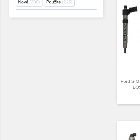
Nové
200
Použité
215
Ford S-M
BOS