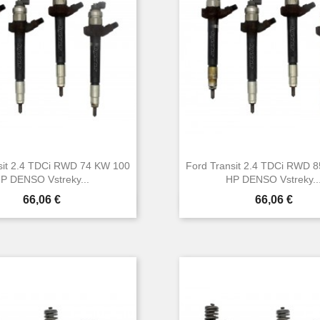
sit 2.4 TDCi RWD 74 KW 100
Ford Transit 2.4 TDCi RWD 
P DENSO Vstreky...
HP DENSO Vstreky..
Cena
Cena
66,06 €
66,06 €


Rýchly náhľad
Rýchly náhľa