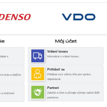
ie
Môj účet
Vrátení tovaru
úlade s
Informácie o vrátení tovaru.
Prihlásiť sa
Prihláste sa k vášmu účtu pre správu
ch brán a ďalších
objednávok.
Partneri
Založte si účet a užívajte výhody našich B2B
y a možnosti
partnerov.