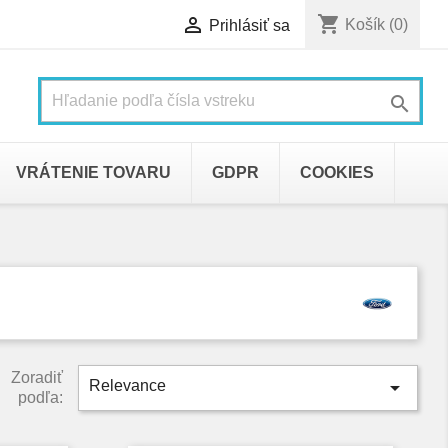
shopping_cart

Košík
(0)
Prihlásiť sa

VRÁTENIE TOVARU
GDPR
COOKIES
Zoradiť

Relevance
podľa: