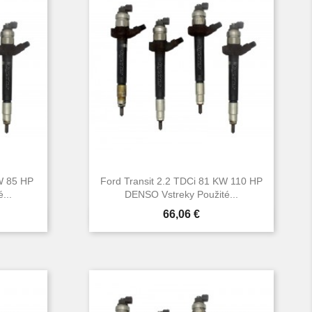
KW 85 HP
Ford Transit 2.2 TDCi 81 KW 110 HP
...
DENSO Vstreky Použité...
Cena
66,06 €

d
Rýchly náhľad