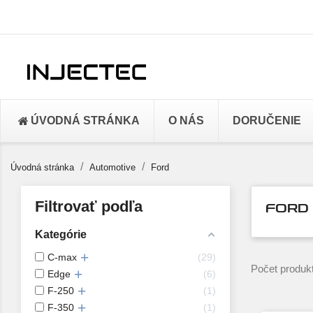
ÚVODNÁ STRÁNKA
O NÁS
DORUČENIE
Úvodná stránka
Automotive
Ford
Filtrovať podľa
FORD
Kategórie
C-max
29
Počet produk
Edge
6
F-250
1
F-350
1