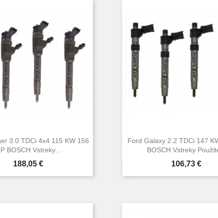
er 3.0 TDCi 4x4 115 KW 156
Ford Galaxy 2.2 TDCi 147 K
P BOSCH Vstreky...
BOSCH Vstreky Použité
Cena
Cena
188,05 €
106,73 €


Rýchly náhľad
Rýchly náhľa