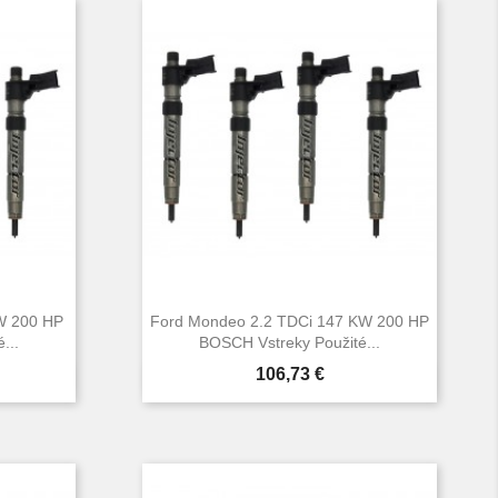
W 200 HP
Ford Mondeo 2.2 TDCi 147 KW 200 HP
...
BOSCH Vstreky Použité...
Cena
106,73 €

d
Rýchly náhľad