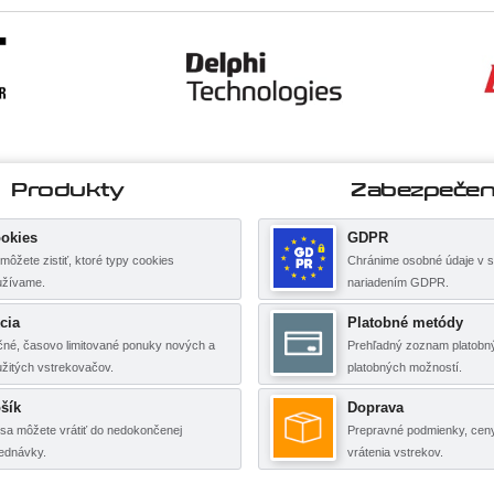
Produkty
Zabezpečen
okies
GDPR
môžete zistiť, ktoré typy cookies
Chránime osobné údaje v s
užívame.
nariadením GDPR.
cia
Platobné metódy
né, časovo limitované ponuky nových a
Prehľadný zoznam platobný
žitých vstrekovačov.
platobných možností.
šík
Doprava
sa môžete vrátiť do nedokončenej
Prepravné podmienky, cen
(5 items)
ednávky.
vrátenia vstrekov.