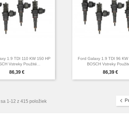
axy 1.9 TDI 110 KW 150 HP
Ford Galaxy 1.9 TDI 96 KW
CH Vstreky Použité...
BOSCH Vstreky Použité
Cena
Cena
86,39 €
86,39 €


Rýchly náhľad
Rýchly náhľa

P
sa 1-12 z 415 položiek