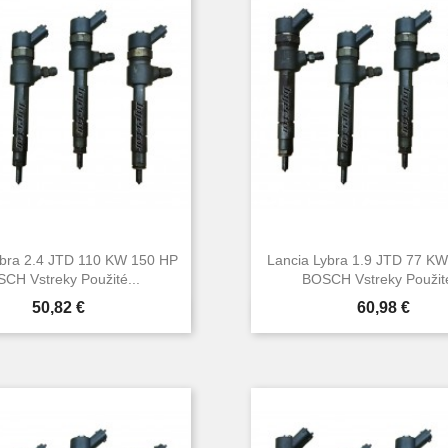
ybra 2.4 JTD 110 KW 150 HP
Lancia Lybra 1.9 JTD 77 K
CH Vstreky Použité...
BOSCH Vstreky Použité
Cena
Cena
50,82 €
60,98 €


Rýchly náhľad
Rýchly náhľa