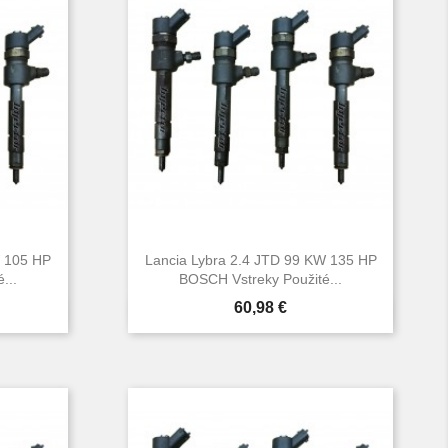
W 105 HP
Lancia Lybra 2.4 JTD 99 KW 135 HP
...
BOSCH Vstreky Použité...
Cena
60,98 €

d
Rýchly náhľad