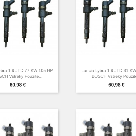
ybra 1.9 JTD 77 KW 105 HP
Lancia Lybra 1.9 JTD 81 K
CH Vstreky Použité...
BOSCH Vstreky Použité
Cena
Cena
60,98 €
60,98 €


Rýchly náhľad
Rýchly náhľa