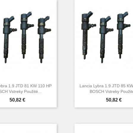
ybra 1.9 JTD 81 KW 110 HP
Lancia Lybra 1.9 JTD 85 K
CH Vstreky Použité...
BOSCH Vstreky Použité
Cena
Cena
50,82 €
50,82 €


Rýchly náhľad
Rýchly náhľa