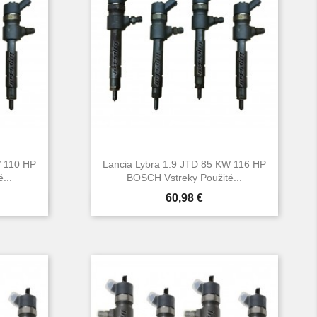
W 110 HP
Lancia Lybra 1.9 JTD 85 KW 116 HP
...
BOSCH Vstreky Použité...
Cena
60,98 €

d
Rýchly náhľad