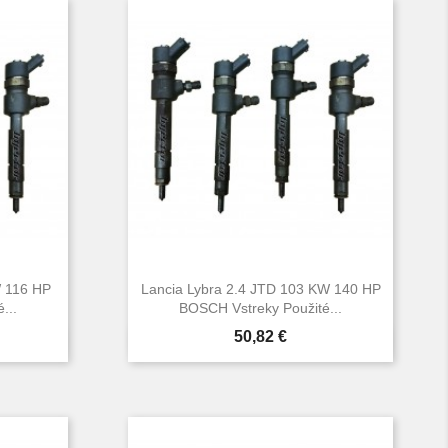
W 116 HP
Lancia Lybra 2.4 JTD 103 KW 140 HP
...
BOSCH Vstreky Použité...
Cena
50,82 €

d
Rýchly náhľad