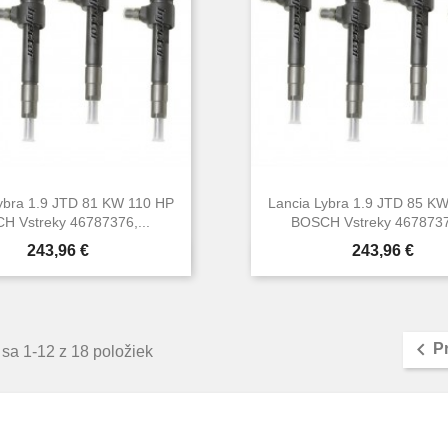
ybra 1.9 JTD 81 KW 110 HP
Lancia Lybra 1.9 JTD 85 K
H Vstreky 46787376,...
BOSCH Vstreky 46787376
Cena
Cena
243,96 €
243,96 €


Rýchly náhľad
Rýchly náhľa

P
sa 1-12 z 18 položiek