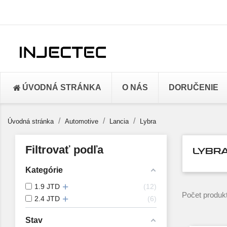
ÚVODNÁ STRÁNKA
O NÁS
DORUČENIE
Úvodná stránka
Automotive
Lancia
Lybra
Filtrovať podľa
LYBR
Kategórie
1.9 JTD
12
Počet produk
2.4 JTD
6
Stav