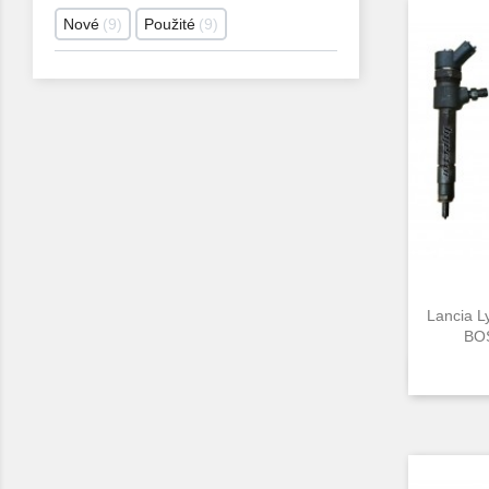
Nové
9
Použité
9
Lancia L
BOS