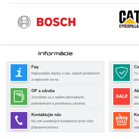
Informácie
Faq
Co
Najčastejšie otázky o nás, našich produktoch
Tu 
a odpovede na ne.
po
OP a záruka
Ak
Zoznámte sa s našimi obchodnými
Akč
podmienkami a ponúkanou zárukou.
pou
Kontaktujte nás
Ko
Na zde uvedených kontaktech jsme Vám
Tu 
připraveni pomoci.
obj