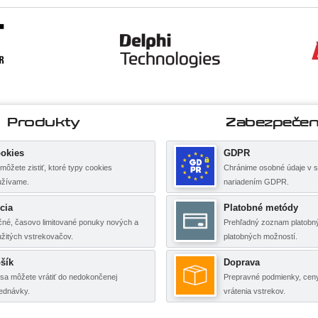
Produkty
Zabezpečen
okies
GDPR
môžete zistiť, ktoré typy cookies
Chránime osobné údaje v s
užívame.
nariadením GDPR.
cia
Platobné metódy
né, časovo limitované ponuky nových a
Prehľadný zoznam platobný
žitých vstrekovačov.
platobných možností.
šík
Doprava
sa môžete vrátiť do nedokončenej
Prepravné podmienky, cen
ednávky.
vrátenia vstrekov.