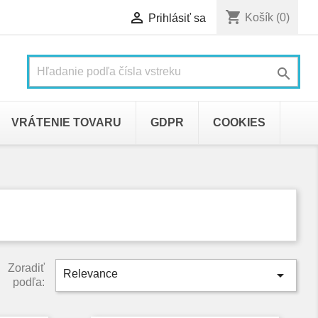
shopping_cart

Košík
(0)
Prihlásiť sa

VRÁTENIE TOVARU
GDPR
COOKIES
Zoradiť

Relevance
podľa: