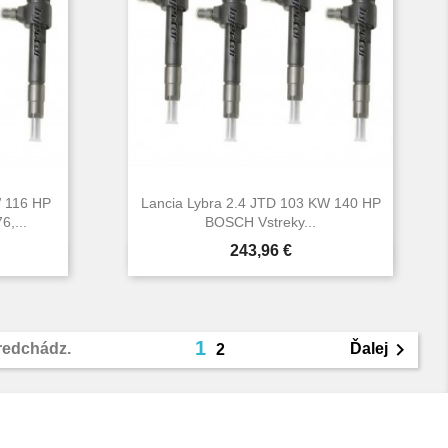
W 116 HP
Lancia Lybra 2.4 JTD 103 KW 140 HP
,...
BOSCH Vstreky...
Cena
243,96 €

d
Rýchly náhľad
1

redchádz.
Ďalej
2