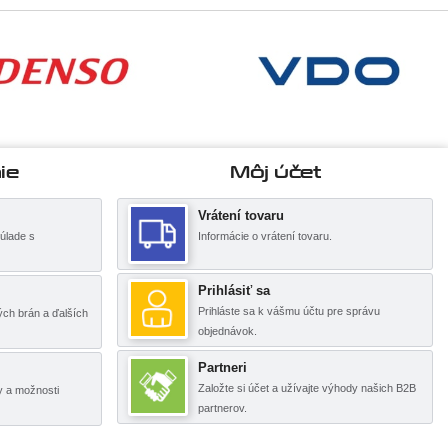
ie
Môj účet
Vrátení tovaru
úlade s
Informácie o vrátení tovaru.
Prihlásiť sa
Prihláste sa k vášmu účtu pre správu
ch brán a ďalších
objednávok.
Partneri
Založte si účet a užívajte výhody našich B2B
y a možnosti
partnerov.