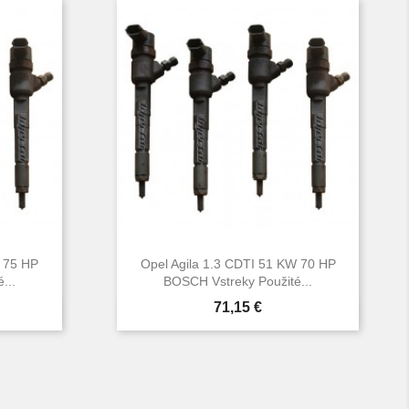
W 75 HP
Opel Agila 1.3 CDTI 51 KW 70 HP
...
BOSCH Vstreky Použité...
Cena
71,15 €

d
Rýchly náhľad