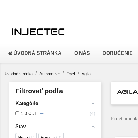
ÚVODNÁ STRÁNKA
O NÁS
DORUČENIE
Úvodná stránka
Automotive
Opel
Agila
Filtrovať podľa
AGILA
Kategórie
1.3 CDTI
4
Počet produkt
Stav
Nové
1
Použité
3