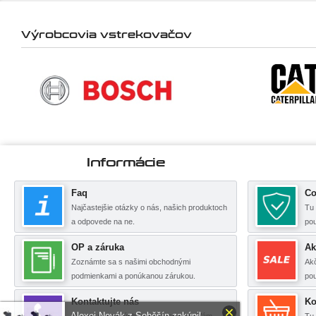
Výrobcovia vstrekovačov
Informácie
Faq
Co
Najčastejšie otázky o nás, našich produktoch
Tu 
a odpovede na ne.
po
OP a záruka
Ak
Zoznámte sa s našimi obchodnými
Akč
podmienkami a ponúkanou zárukou.
pou
Kontaktujte nás
Ko
Alexej Novák z Soběšín zakúpil
Na zde uvedených kontaktech jsme Vám
Tu 