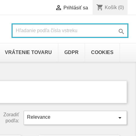
shopping_cart

Košík
(0)
Prihlásiť sa

VRÁTENIE TOVARU
GDPR
COOKIES
Zoradiť

Relevance
podľa: