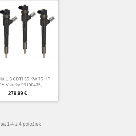
ila 1.3 CDTI 55 KW 75 HP
H Vstreky 93190435,...
Cena
279,99 €

Rýchly náhľad
sa 1-4 z 4 položiek