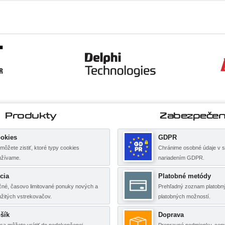
Produkty
Zabezpečen
okies
GDPR
môžete zistiť, ktoré typy cookies
Chránime osobné údaje v s
užívame.
nariadením GDPR.
cia
Platobné metódy
né, časovo limitované ponuky nových a
Prehľadný zoznam platobný
žitých vstrekovačov.
platobných možností.
šík
Doprava
sa môžete vrátiť do nedokončenej
Prepravné podmienky, cen