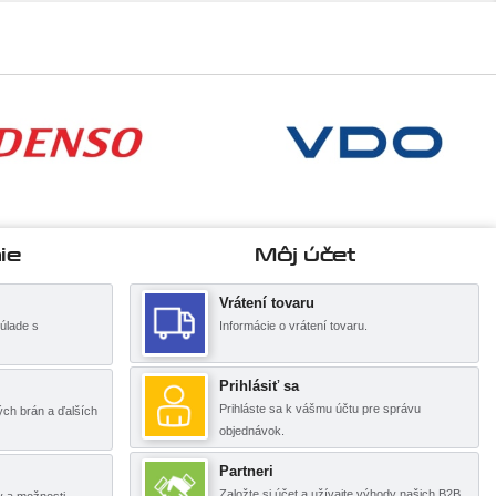
ie
Môj účet
Vrátení tovaru
úlade s
Informácie o vrátení tovaru.
Prihlásiť sa
Prihláste sa k vášmu účtu pre správu
ch brán a ďalších
objednávok.
Partneri
Založte si účet a užívajte výhody našich B2B
y a možnosti