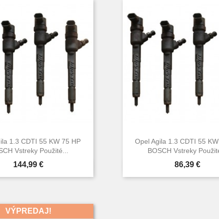
ila 1.3 CDTI 55 KW 75 HP
Opel Agila 1.3 CDTI 55 K
CH Vstreky Použité...
BOSCH Vstreky Použité
Cena
Cena
144,99 €
86,39 €


Rýchly náhľad
Rýchly náhľa
VÝPREDAJ!