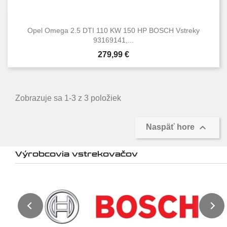
Opel Omega 2.5 DTI 110 KW 150 HP BOSCH Vstreky
93169141,...
Cena
279,99 €
Zobrazuje sa 1-3 z 3 položiek

Naspäť hore
Výrobcovia vstrekovačov