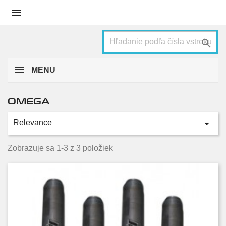


MENU
OMEGA

Relevance
Kategórie
2.2 DTI 16V
1
Zobrazuje sa 1-3 z 3 položiek
2.5 DTI
2
Stav
Nové
1
Použité
2