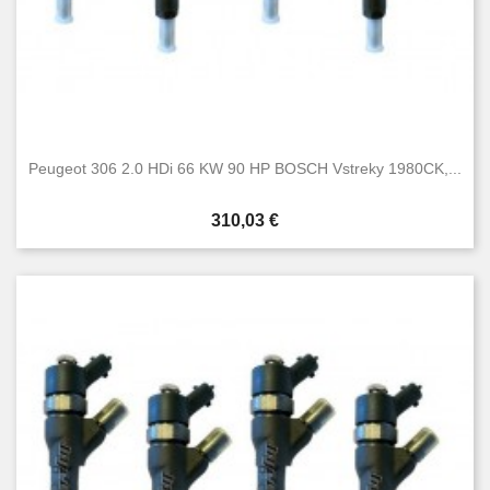
Peugeot 306 2.0 HDi 66 KW 90 HP BOSCH Vstreky 1980CK,...
Cena
310,03 €