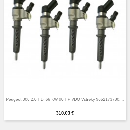
Peugeot 306 2.0 HDi 66 KW 90 HP VDO Vstreky 9652173780,...
Cena
310,03 €