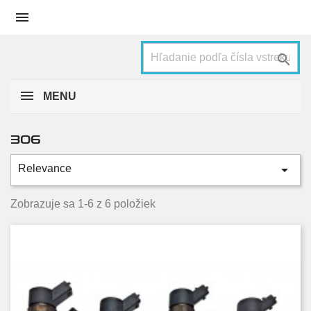


MENU
306

Relevance
Kategórie
2.0 HDi
6
Zobrazuje sa 1-6 z 6 položiek
Stav
Nové
3
Použité
3