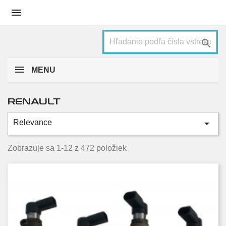


MENU
RENAULT

Relevance
Kategórie
Avantime
4
Zobrazuje sa 1-12 z 472 položiek
Captur
6
Clio
30
Espace
34
Fluence
12
Grand kangoo
4
Grand scenic
27