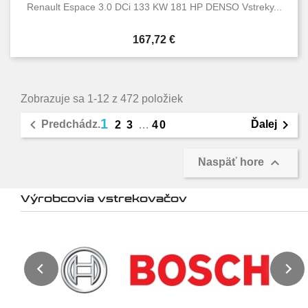
Renault Espace 3.0 DCi 133 KW 181 HP DENSO Vstreky...
Cena
167,72 €
Zobrazuje sa 1-12 z 472 položiek
1


Predchádz.
Ďalej
2
3
…
40

Naspäť hore
Výrobcovia vstrekovačov