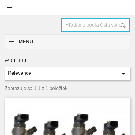


MENU
2.0 TDI

Relevance
Kategórie
140 KW, 190 HP
1
Zobrazuje sa 1-1 z 1 položiek
Stav
Použité
1