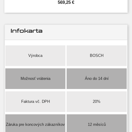
569,25 €
Infokarta
Výrobca
BOSCH
Možnosť vrátenia
Áno do 14 dní
Faktura vč. DPH
20%
Záruka pre koncových zákazníkov
12 měsíců