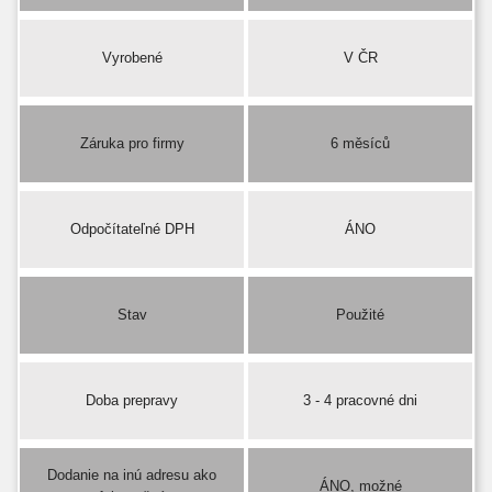
Vyrobené
V ČR
Záruka pro firmy
6 měsíců
Odpočítateľné DPH
ÁNO
Stav
Použité
Doba prepravy
3 - 4 pracovné dni
Dodanie na inú adresu ako
ÁNO, možné