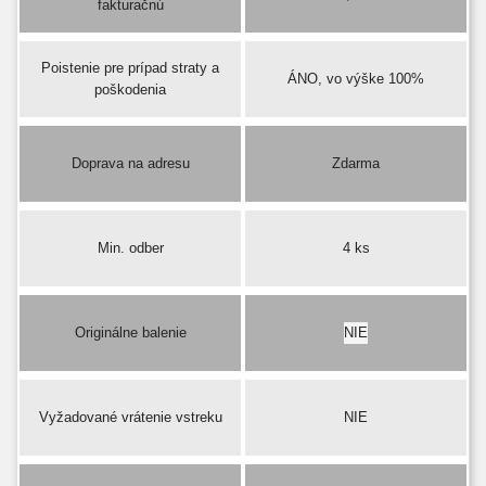
fakturačnú
Poistenie pre prípad straty a
ÁNO, vo výške 100%
poškodenia
Doprava na adresu
Zdarma
Min. odber
4 ks
Originálne balenie
NIE
Vyžadované vrátenie vstreku
NIE