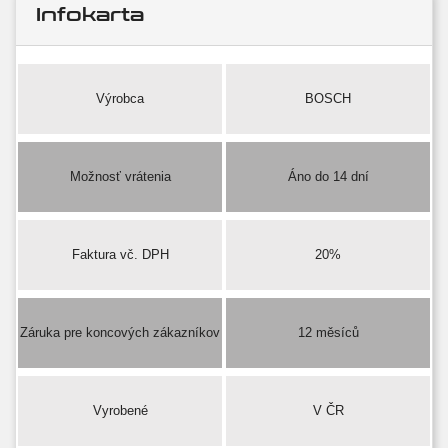
Infokarta
Výrobca
BOSCH
Možnosť vrátenia
Áno do 14 dní
Faktura vč. DPH
20%
Záruka pre koncových zákazníkov
12 měsíců
Vyrobené
V ČR