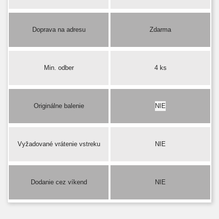
Doprava na adresu
Zdarma
Min. odber
4 ks
Originálne balenie
NIE
Vyžadované vrátenie vstreku
NIE
Dodanie cez víkend
NIE