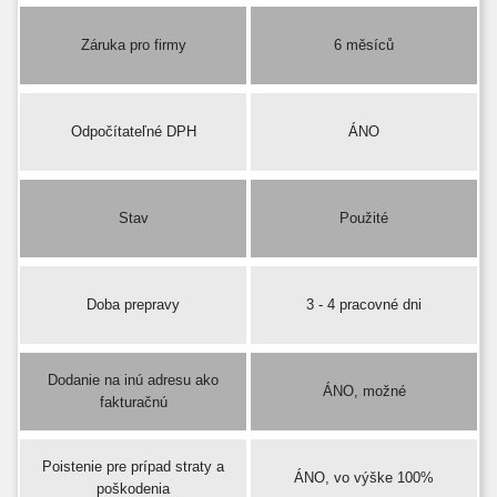
Záruka pro firmy
6 měsíců
Odpočítateľné DPH
ÁNO
Stav
Použité
Doba prepravy
3 - 4 pracovné dni
Dodanie na inú adresu ako
ÁNO, možné
fakturačnú
Poistenie pre prípad straty a
ÁNO, vo výške 100%
poškodenia