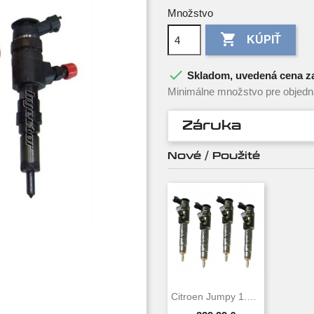
Množstvo

KÚPIŤ

Skladom, uvedená cena za
Minimálne množstvo pre objedna
Záruka
Nové / Použité
Citroen Jumpy 1.6 HDi 16V 66 KW 90 HP...