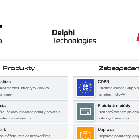
Produkty
Zabezpečen
okies
GDPR
môžete zistiť, ktoré typy cookies
Chránime osobné údaje v s
užívame.
nariadením GDPR.
cia
Platobné metódy
né, časovo limitované ponuky nových a
Prehľadný zoznam platobný
žitých vstrekovačov.
platobných možností.
šík
Doprava
sa môžete vrátiť do nedokončenej
Prepravné podmienky, cen