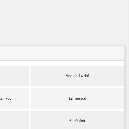
Áno do 14 dní
azníkov
12 měsíců
6 měsíců