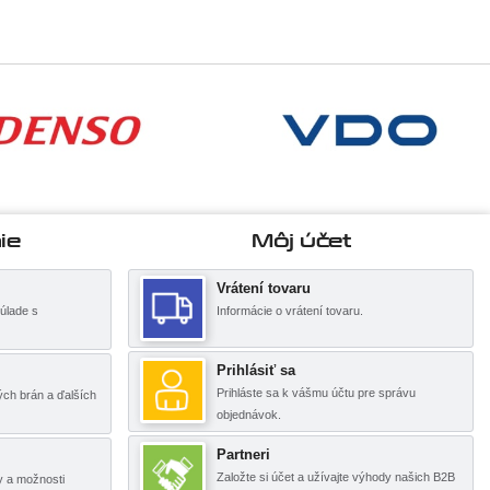
ie
Môj účet
Vrátení tovaru
úlade s
Informácie o vrátení tovaru.
Prihlásiť sa
Prihláste sa k vášmu účtu pre správu
ch brán a ďalších
objednávok.
Partneri
Založte si účet a užívajte výhody našich B2B
y a možnosti