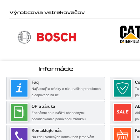
Výrobcovia vstrekovačov
Informácie
Faq
Co
Najčastejšie otázky o nás, našich produktoch
Tu 
a odpovede na ne.
po
OP a záruka
Ak
Zoznámte sa s našimi obchodnými
Akč
podmienkami a ponúkanou zárukou.
pou
Kontaktujte nás
Ko
Na zde uvedených kontaktech jsme Vám
Tu 