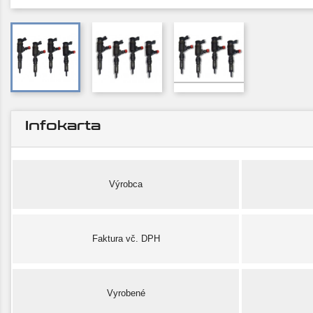
Infokarta
Výrobca
Faktura vč. DPH
Vyrobené