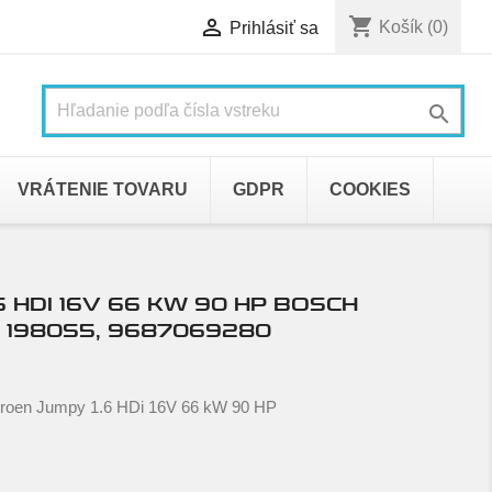
shopping_cart

Košík
(0)
Prihlásiť sa

VRÁTENIE TOVARU
GDPR
COOKIES
6 HDI 16V 66 KW 90 HP BOSCH
 1980S5, 9687069280
troen Jumpy 1.6 HDi 16V 66 kW 90 HP