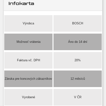
Infokarta
Výrobca
BOSCH
Možnosť vrátenia
Áno do 14 dní
Faktura vč. DPH
20%
Záruka pre koncových zákazníkov
12 měsíců
Vyrobené
V ČR