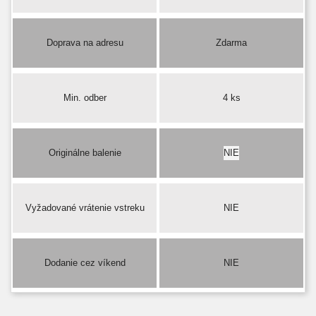
Doprava na adresu
Zdarma
Min. odber
4 ks
Originálne balenie
NIE
Vyžadované vrátenie vstreku
NIE
Dodanie cez víkend
NIE