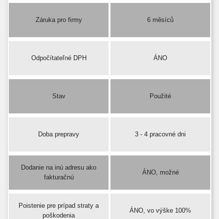
Záruka pro firmy
6 měsíců
Odpočítateľné DPH
ÁNO
Stav
Použité
Doba prepravy
3 - 4 pracovné dni
Dodanie na inú adresu ako
ÁNO, možné
fakturačnú
Poistenie pre prípad straty a
ÁNO, vo výške 100%
poškodenia