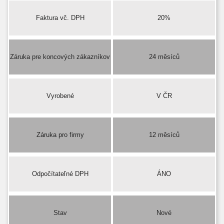
Faktura vč. DPH
20%
Záruka pre koncových zákazníkov
24 měsíců
Vyrobené
V ČR
Záruka pro firmy
12 měsíců
Odpočítateľné DPH
ÁNO
Stav
Nové