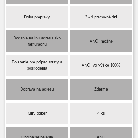
Doba prepravy
3 - 4 pracovné dni
Dodanie na inú adresu ako
ÁNO, možné
fakturačnú
Poistenie pre prípad straty a
ÁNO, vo výške 100%
poškodenia
Doprava na adresu
Zdarma
Min. odber
4 ks
Originálne balenie
ÁNO