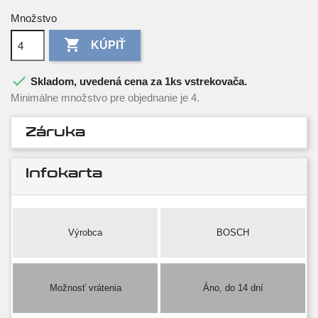
Množstvo

KÚPIŤ

Skladom, uvedená cena za 1ks vstrekovača.
Minimálne množstvo pre objednanie je 4.
Záruka
Infokarta
Výrobca
BOSCH
Možnosť vrátenia
Áno, do 14 dní