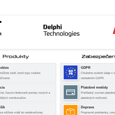
Produkty
Zabezpečen
okies
GDPR
môžete zistiť, ktoré typy cookies
Chránime osobné údaje v s
užívame.
nariadením GDPR.
cia
Platobné metódy
né, časovo limitované ponuky nových a
Prehľadný zoznam platobný
žitých vstrekovačov.
platobných možností.
šík
Doprava
sa môžete vrátiť do nedokončenej
Prepravné podmienky, cen