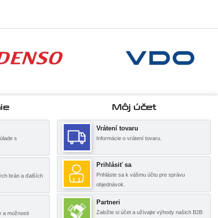
ie
Môj účet
Vrátení tovaru
úlade s
Informácie o vrátení tovaru.
Prihlásiť sa
Prihláste sa k vášmu účtu pre správu
ch brán a ďalších
objednávok.
Partneri
Založte si účet a užívajte výhody našich B2B
y a možnosti