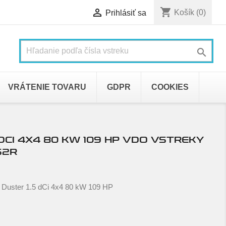
shopping_cart

Košík
(0)
Prihlásiť sa

VRÁTENIE TOVARU
GDPR
COOKIES
 DCI 4X4 80 KW 109 HP VDO VSTREKY
52R
 Duster 1.5 dCi 4x4 80 kW 109 HP