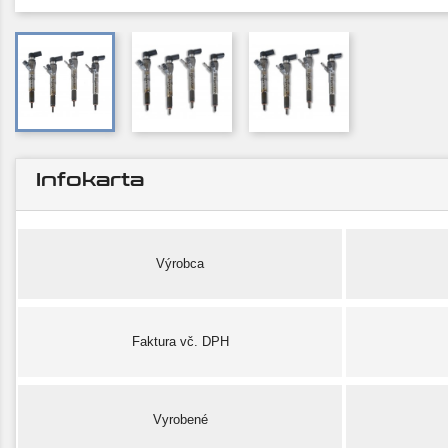
Infokarta
Výrobca
Faktura vč. DPH
Vyrobené