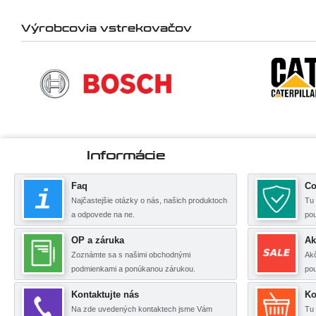
Výrobcovia vstrekovačov
Informácie
Faq
Co
Najčastejšie otázky o nás, našich produktoch
Tu 
a odpovede na ne.
po
OP a záruka
Ak
Zoznámte sa s našimi obchodnými
Akč
podmienkami a ponúkanou zárukou.
pou
Kontaktujte nás
Ko
Na zde uvedených kontaktech jsme Vám
Tu 