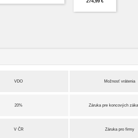
274,99 €
VDO
Možnosť vrátenia
20%
Záruka pre koncových zák
V ČR
Záruka pro firmy