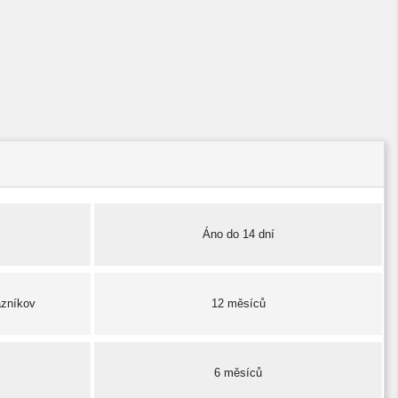
Áno do 14 dní
azníkov
12 měsíců
6 měsíců