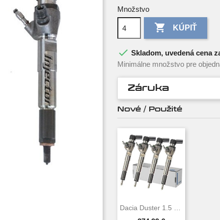
Množstvo

KÚPIŤ

Skladom, uvedená cena za
Minimálne množstvo pre objedna
Záruka
Nové / Použité
Dacia Duster 1.5 DCi 4x4 80 KW 109 HP VDO...