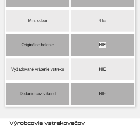
Min. odber
4 ks
Originálne balenie
NIE
Vyžadované vrátenie vstreku
NIE
Dodanie cez víkend
NIE
Výrobcovia vstrekovačov