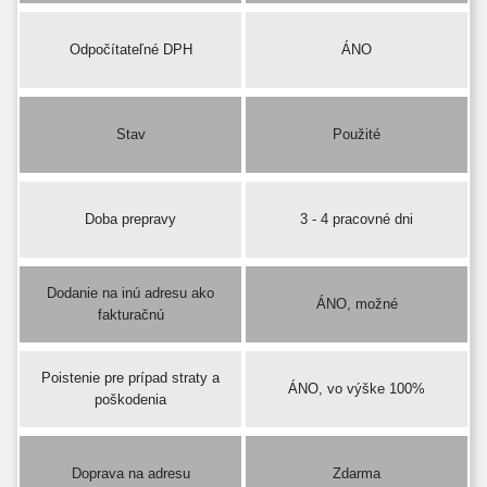
Odpočítateľné DPH
ÁNO
Stav
Použité
Doba prepravy
3 - 4 pracovné dni
Dodanie na inú adresu ako
ÁNO, možné
fakturačnú
Poistenie pre prípad straty a
ÁNO, vo výške 100%
poškodenia
Doprava na adresu
Zdarma