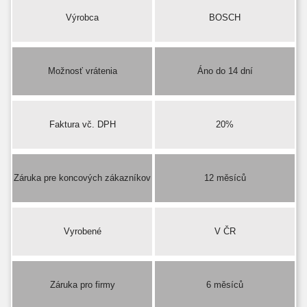
Výrobca
BOSCH
Možnosť vrátenia
Áno do 14 dní
Faktura vč. DPH
20%
Záruka pre koncových zákazníkov
12 měsíců
Vyrobené
V ČR
Záruka pro firmy
6 měsíců