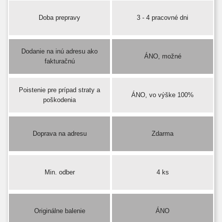
Doba prepravy
3 - 4 pracovné dni
Dodanie na inú adresu ako
ÁNO, možné
fakturačnú
Poistenie pre prípad straty a
ÁNO, vo výške 100%
poškodenia
Doprava na adresu
Zdarma
Min. odber
4 ks
Originálne balenie
ÁNO