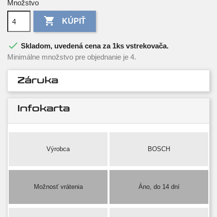
Množstvo

KÚPIŤ

Skladom, uvedená cena za 1ks vstrekovača.
Minimálne množstvo pre objednanie je 4.
Záruka
Infokarta
Výrobca
BOSCH
Možnosť vrátenia
Áno, do 14 dní