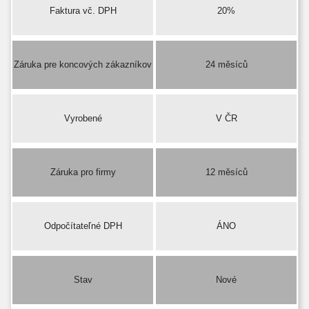
Faktura vč. DPH
20%
Záruka pre koncových zákazníkov
24 měsíců
Vyrobené
V ČR
Záruka pro firmy
12 měsíců
Odpočítateľné DPH
ÁNO
Stav
Nové