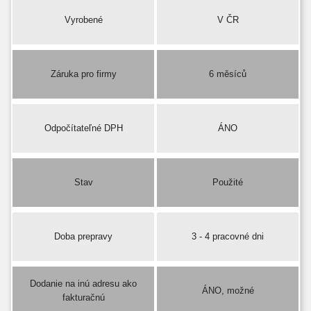
Vyrobené
V ČR
Záruka pro firmy
6 měsíců
Odpočítateľné DPH
ÁNO
Stav
Použité
Doba prepravy
3 - 4 pracovné dni
Dodanie na inú adresu ako
ÁNO, možné
fakturačnú