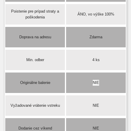
Poistenie pre prípad straty a
ÁNO, vo výške 100%
poškodenia
Doprava na adresu
Zdarma
Min. odber
4 ks
Originálne balenie
NIE
Vyžadované vrátenie vstreku
NIE
Dodanie cez víkend
NIE