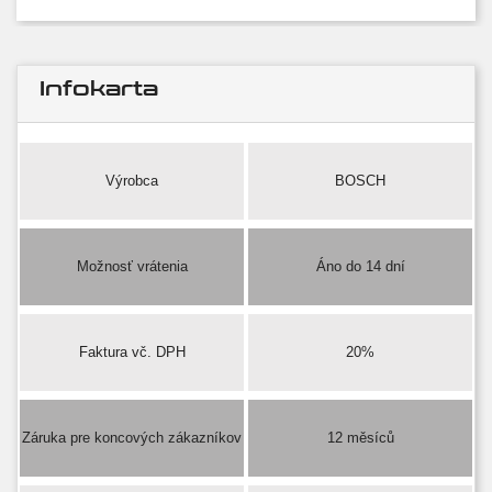
Infokarta
Výrobca
BOSCH
Možnosť vrátenia
Áno do 14 dní
Faktura vč. DPH
20%
Záruka pre koncových zákazníkov
12 měsíců