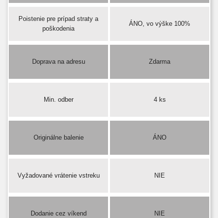
Poistenie pre prípad straty a
ÁNO, vo výške 100%
poškodenia
Doprava na adresu
Zdarma
Min. odber
4 ks
Originálne balenie
ÁNO
Vyžadované vrátenie vstreku
NIE
Dodanie cez víkend
NIE