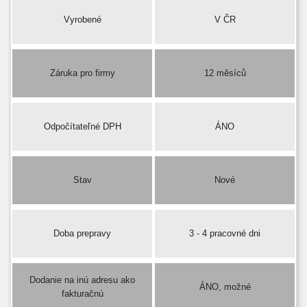
Vyrobené
V ČR
Záruka pro firmy
12 měsíců
Odpočítateľné DPH
ÁNO
Stav
Nové
Doba prepravy
3 - 4 pracovné dni
Dodanie na inú adresu ako
ÁNO, možné
fakturačnú