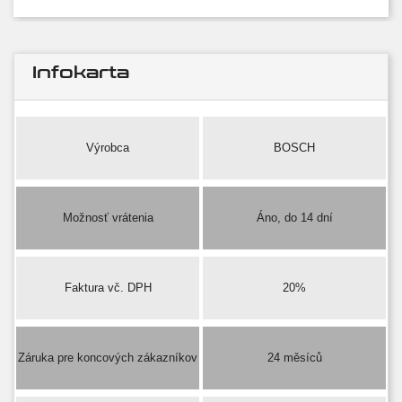
Infokarta
Výrobca
BOSCH
Možnosť vrátenia
Áno, do 14 dní
Faktura vč. DPH
20%
Záruka pre koncových zákazníkov
24 měsíců