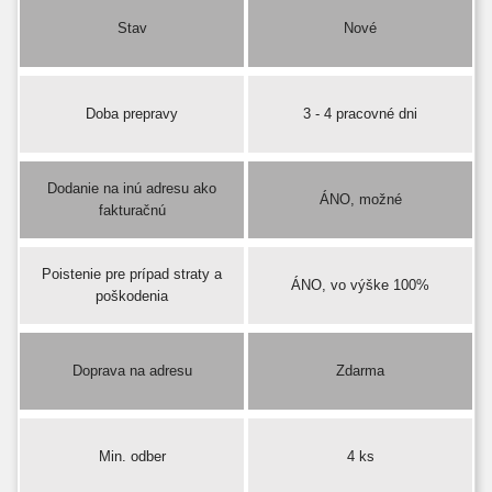
Stav
Nové
Doba prepravy
3 - 4 pracovné dni
Dodanie na inú adresu ako
ÁNO, možné
fakturačnú
Poistenie pre prípad straty a
ÁNO, vo výške 100%
poškodenia
Doprava na adresu
Zdarma
Min. odber
4 ks