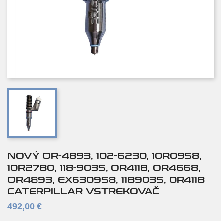
NOVÝ OR-4893, 102-6230, 10R0958,
10R2780, 118-9035, OR4118, OR4668,
OR4893, EX630958, 1189035, 0R4118
CATERPILLAR VSTREKOVAČ
492,00 €