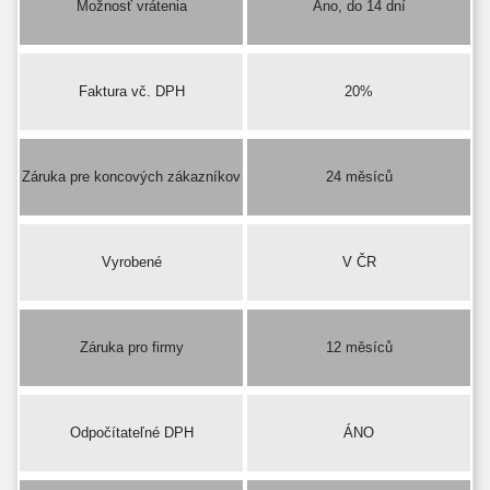
Možnosť vrátenia
Áno, do 14 dní
Faktura vč. DPH
20%
Záruka pre koncových zákazníkov
24 měsíců
Vyrobené
V ČR
Záruka pro firmy
12 měsíců
Odpočítateľné DPH
ÁNO