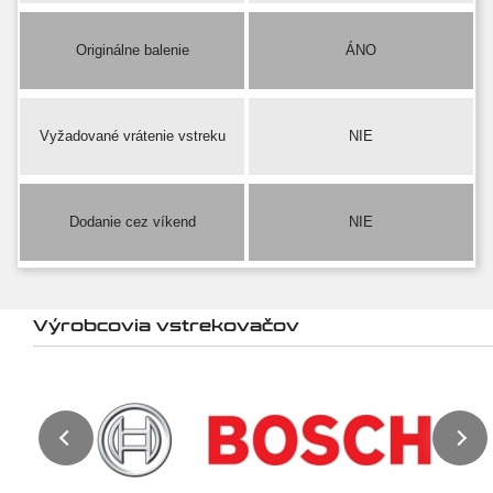
Originálne balenie
ÁNO
Vyžadované vrátenie vstreku
NIE
Dodanie cez víkend
NIE
Výrobcovia vstrekovačov