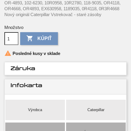
OR-4893, 102-6230, 10R0958, 10R2780, 118-9035, OR4118,
OR4668, OR4893, EX630958, 1189035, 0R4118, 0R3R4668
Nový originál Caterpillar Vstrekovač - staré zásoby
Množstvo

KÚPIŤ

Posledné kusy v sklade
Záruka
Infokarta
Výrobca
Caterpillar