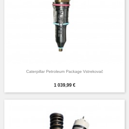
Caterpillar Petroleum Package Vstrekovač
Cena
1 039,99 €