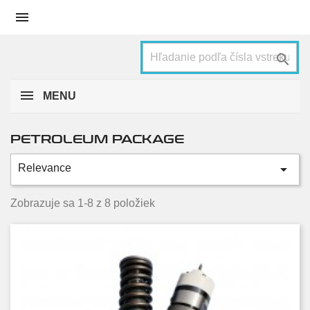


MENU
PETROLEUM PACKAGE

Relevance
Stav
Zobrazuje sa 1-8 z 8 položiek
Nové
8