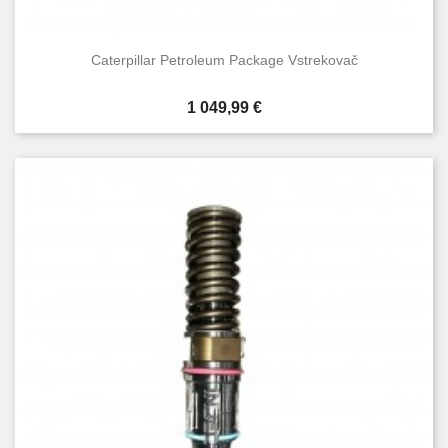
Caterpillar Petroleum Package Vstrekovač
Cena
1 049,99 €