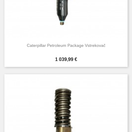
Caterpillar Petroleum Package Vstrekovač
Cena
1 039,99 €