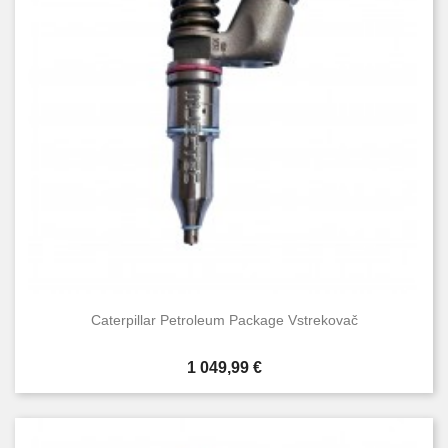
Caterpillar Petroleum Package Vstrekovač
Cena
1 049,99 €