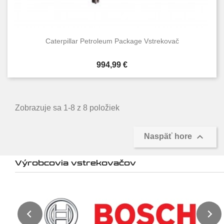
Caterpillar Petroleum Package Vstrekovač
Cena
994,99 €
Zobrazuje sa 1-8 z 8 položiek

Naspäť hore
Výrobcovia vstrekovačov