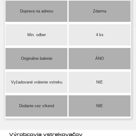
Doprava na adresu
Zdarma
Min. odber
4 ks
Originálne balenie
ÁNO
Vyžadované vrátenie vstreku
NIE
Dodanie cez víkend
NIE
Výrobcovia vstrekovačov