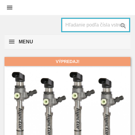


MENU
VÝPREDAJ!