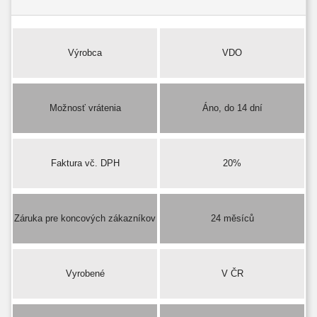
Výrobca
VDO
Možnosť vrátenia
Áno, do 14 dní
Faktura vč. DPH
20%
Záruka pre koncových zákazníkov
24 měsíců
Vyrobené
V ČR