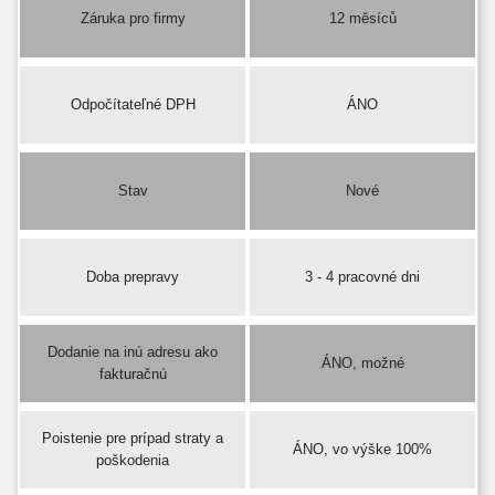
Záruka pro firmy
12 měsíců
Odpočítateľné DPH
ÁNO
Stav
Nové
Doba prepravy
3 - 4 pracovné dni
Dodanie na inú adresu ako
ÁNO, možné
fakturačnú
Poistenie pre prípad straty a
ÁNO, vo výške 100%
poškodenia