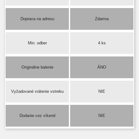
Doprava na adresu
Zdarma
Min. odber
4 ks
Originálne balenie
ÁNO
Vyžadované vrátenie vstreku
NIE
Dodanie cez víkend
NIE