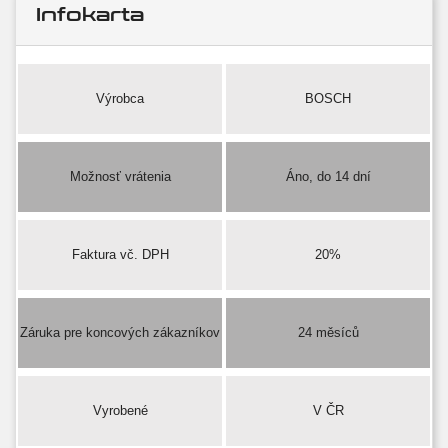
Infokarta
Výrobca
BOSCH
Možnosť vrátenia
Áno, do 14 dní
Faktura vč. DPH
20%
Záruka pre koncových zákazníkov
24 měsíců
Vyrobené
V ČR