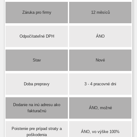
Záruka pro firmy
12 měsíců
Odpočítateľné DPH
ÁNO
Stav
Nové
Doba prepravy
3 - 4 pracovné dni
Dodanie na inú adresu ako
ÁNO, možné
fakturačnú
Poistenie pre prípad straty a
ÁNO, vo výške 100%
poškodenia