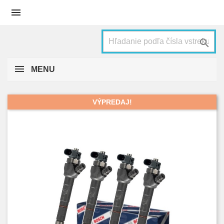


MENU
VÝPREDAJ!