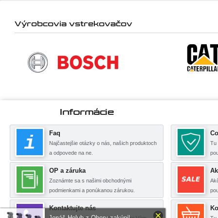
Výrobcovia vstrekovačov
Informácie
Faq
Co
Najčastejšie otázky o nás, našich produktoch
Tu 
a odpovede na ne.
po
OP a záruka
Ak
Zoznámte sa s našimi obchodnými
Akč
podmienkami a ponúkanou zárukou.
pou
Kontaktujte nás
Ko
Jonáš Holub z Obory zakúpil
Na zde uvedených kontaktech jsme Vám
Tu 