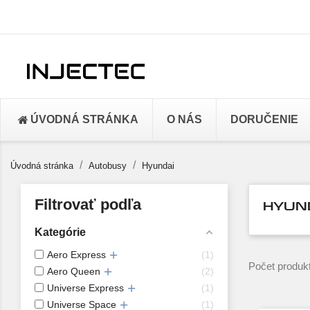
ÚVODNÁ STRÁNKA
O NÁS
DORUČENIE
Úvodná stránka
Autobusy
Hyundai
Filtrovať podľa
HYUN
Kategórie
Aero Express
1
Počet produkt
Aero Queen
2
Universe Express
1
Universe Space
1