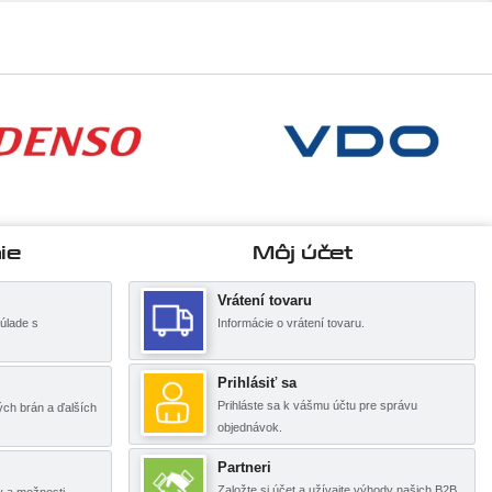
ie
Môj účet
Vrátení tovaru
úlade s
Informácie o vrátení tovaru.
Prihlásiť sa
Prihláste sa k vášmu účtu pre správu
ch brán a ďalších
objednávok.
Partneri
Založte si účet a užívajte výhody našich B2B
y a možnosti