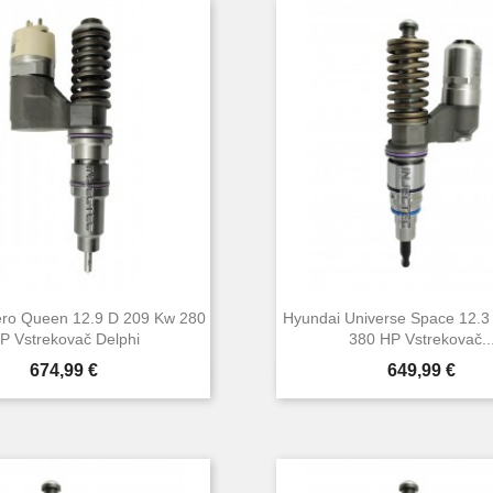
ero Queen 12.9 D 209 Kw 280
Hyundai Universe Space 12.3
P Vstrekovač Delphi
380 HP Vstrekovač..
Cena
Cena
674,99 €
649,99 €


Rýchly náhľad
Rýchly náhľa