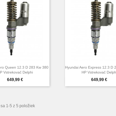
ero Queen 12.3 D 283 Kw 380
Hyundai Aero Express 12.3 D 
P Vstrekovač Delphi
HP Vstrekovač Delph
Cena
Cena
649,99 €
649,99 €


Rýchly náhľad
Rýchly náhľa
sa 1-5 z 5 položiek