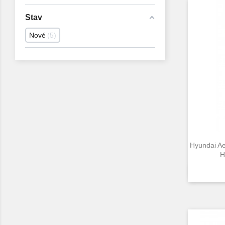
Stav
Nové
5
Hyundai A
H