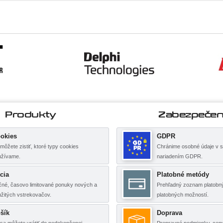
Produkty
Zabezpečen
okies
GDPR
môžete zistiť, ktoré typy cookies
Chránime osobné údaje v s
užívame.
nariadením GDPR.
cia
Platobné metódy
né, časovo limitované ponuky nových a
Prehľadný zoznam platobný
žitých vstrekovačov.
platobných možností.
šík
Doprava
sa môžete vrátiť do nedokončenej
Prepravné podmienky, cen