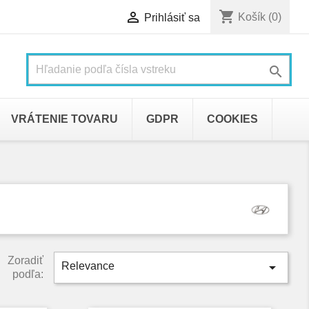
shopping_cart

Košík
(0)
Prihlásiť sa

VRÁTENIE TOVARU
GDPR
COOKIES
Zoradiť

Relevance
podľa: